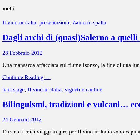
melfi
Il vino in italia
,
presentazioni
,
Zaino in spalla
Dagli archi di (quasi)Salerno a quelli
28 Febbraio 2012
Una mansarda affacciata sul fiume Isonzo, la fine di una lung
Continue Reading →
backstage
,
Il vino in italia
,
vigneti e cantine
Bilinguismi, tradizioni e vulcani… ec
24 Gennaio 2012
Durante i miei viaggi in giro per Il vino in Italia sono capit