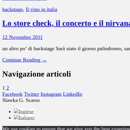
backstage
,
Il vino in italia
Lo store check, il concerto e il nirvan
12 Novembre 2011
un altro po’ di backstage Sarà stato il giorno palindromo, 
Continue Reading →
Navigazione articoli
1
2
Facebook
Twitter
Instagram
LinkedIn
Slawka G. Scarso
We use cookies to ensure that we give you the best experienc