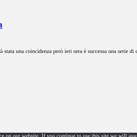
a
sarà stata una coincidenza però ieri sera è successa una serie
e on our website. If you continue to use this site we will ass