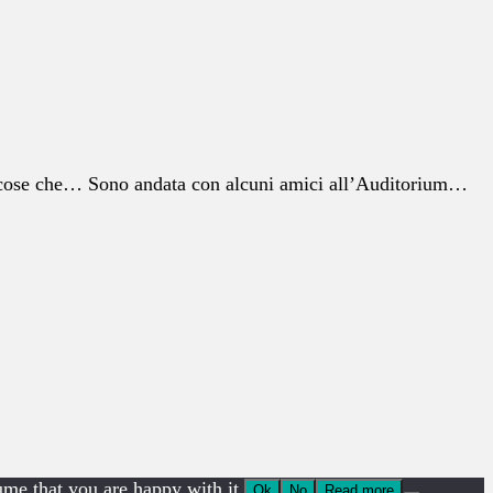
 di cose che… Sono andata con alcuni amici all’Auditorium…
ume that you are happy with it.
Ok
No
Read more