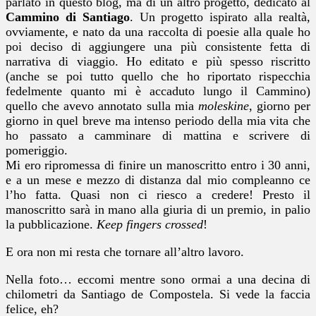
parlato in questo blog, ma di un altro progetto, dedicato al
Cammino di Santiago
. Un progetto ispirato alla realtà,
ovviamente, e nato da una raccolta di poesie alla quale ho
poi deciso di aggiungere una più consistente fetta di
narrativa di viaggio. Ho editato e più spesso riscritto
(anche se poi tutto quello che ho riportato rispecchia
fedelmente quanto mi è accaduto lungo il Cammino)
quello che avevo annotato sulla mia
moleskine
, giorno per
giorno in quel breve ma intenso periodo della mia vita che
ho passato a camminare di mattina e scrivere di
pomeriggio.
Mi ero ripromessa di finire un manoscritto entro i 30 anni,
e a un mese e mezzo di distanza dal mio compleanno ce
l’ho fatta. Quasi non ci riesco a credere! Presto il
manoscritto sarà in mano alla giuria di un premio, in palio
la pubblicazione.
Keep fingers crossed
!
E ora non mi resta che tornare all’altro lavoro.
Nella foto… eccomi mentre sono ormai a una decina di
chilometri da Santiago de Compostela. Si vede la faccia
felice, eh?