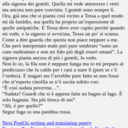
alla signora dei gomiti. Quella mi vede attraverso i vetri
ma ancora non pare convinta. I gomiti sono sempre lì.
Ora, già una che si pianta così vicino a Tessa a quel modo
mi dà fastidio, ma quella ha proprio un’espressione di
quelle antipatiche. E Tessa deve aver capito perché quando
mi vede, e la signora si avvicina, Tessa un po’ si scansa.
Come a dire guarda che questa non piace neppure a me.
Che però interpretato male può pure sembrare “sono un
cane maltrattato e non mi fido più degli esseri umani”. La
signora pianta ancora di più i gomiti, lo vedo.
Non lo so, la fila non è neppure lunga ma io mi preparo al
predicozzo che fa caldo per i cani a stare lì (pure se c’è
l’ombra). E magari me l’avrebbe pure fatto se non fosse
che st’esperta cinofila se n’è uscita subito con:
“È così sudata poverina…”.
“Sudata? Guardi che si è appena fatta un bagno al lago. È
solo bagnata. Sta più fresca di noi”.
“Ah, è per quello?”
Segue fuga su una pandina rossa.
Next Post
On writing and translating poetry