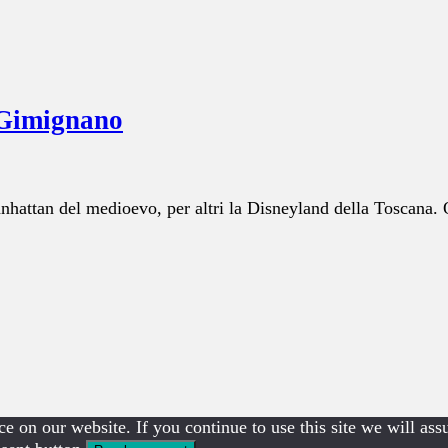
n Gimignano
attan del medioevo, per altri la Disneyland della Toscana. Or
e on our website. If you continue to use this site we will ass