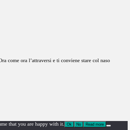
a come ora l’attraversi e ti conviene stare col naso
ume that you are happy with it.
Ok
No
Read more