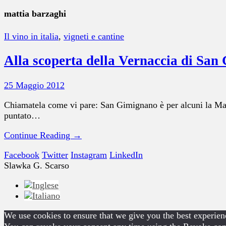
mattia barzaghi
Il vino in italia
,
vigneti e cantine
Alla scoperta della Vernaccia di Sa
25 Maggio 2012
Chiamatela come vi pare: San Gimignano è per alcuni la Manh
puntato…
Continue Reading →
Facebook
Twitter
Instagram
LinkedIn
Slawka G. Scarso
We use cookies to ensure that we give you the best experienc