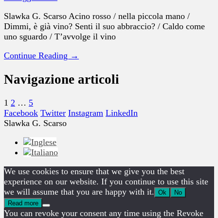
Slawka G. Scarso Acino rosso / nella piccola mano /
Dimmi, è già vino? Senti il suo abbraccio? / Caldo come
uno sguardo / T’avvolge il vino
Continue Reading →
Navigazione articoli
1
2
…
5
Facebook
Twitter
Instagram
LinkedIn
Slawka G. Scarso
We use cookies to ensure that we give you the best
experience on our website. If you continue to use this site
we will assume that you are happy with it.
Ok
No
Read more
You can revoke your consent any time using the Revoke