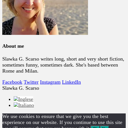
About me
Slawka G. Scarso writes long, short and very short fiction,
sometimes funny, sometimes dark. She's based between
Rome and Milan.
Facebook
Twitter
Instagram
LinkedIn
Slawka G. Scarso
We use cookies to ensure that we give you the best
experience on our website. If you continue to use this site