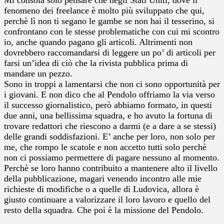
fenomeno dei freelance è molto più sviluppato che qui,
perchè lì non ti segano le gambe se non hai il tesserino, si
confrontano con le stesse problematiche con cui mi scontro
io, anche quando pagano gli articoli. Altrimenti non
dovrebbero raccomandarsi di leggere un po’ di articoli per
farsi un’idea di ciò che la rivista pubblica prima di
mandare un pezzo.
Sono in troppi a lamentarsi che non ci sono opportunità per
i giovani. E non dico che al Pendolo offriamo la via verso
il successo giornalistico, però abbiamo formato, in questi
due anni, una bellissima squadra, e ho avuto la fortuna di
trovare redattori che riescono a darmi (e a dare a se stessi)
delle grandi soddisfazioni. E’ anche per loro, non solo per
me, che rompo le scatole e non accetto tutti solo perchè
non ci possiamo permettere di pagare nessuno al momento.
Perchè se loro hanno contribuito a mantenere alto il livello
della pubblicazione, magari venendo incontro alle mie
richieste di modifiche o a quelle di Ludovica, allora è
giusto continuare a valorizzare il loro lavoro e quello del
resto della squadra. Che poi è la missione del Pendolo.