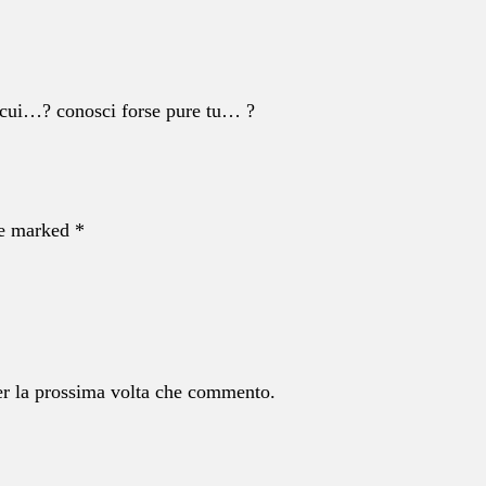
n cui…? conosci forse pure tu… ?
re marked *
er la prossima volta che commento.