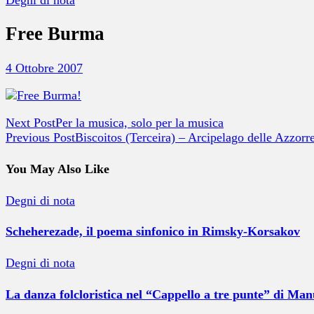
Free Burma
4 Ottobre 2007
Next Post
Per la musica, solo per la musica
Previous Post
Biscoitos (Terceira) – Arcipelago delle Azzorr
You May Also Like
Degni di nota
Scheherezade, il poema sinfonico in Rimsky-Korsakov
Degni di nota
La danza folcloristica nel “Cappello a tre punte” di Man