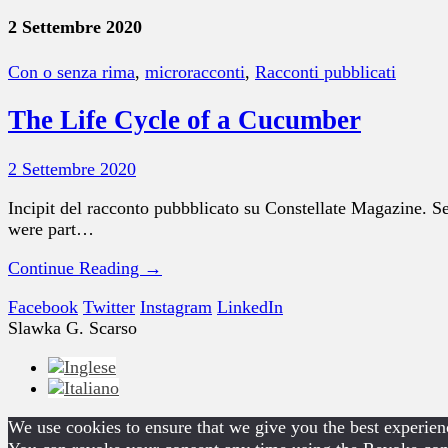
2 Settembre 2020
Con o senza rima
,
microracconti
,
Racconti pubblicati
The Life Cycle of a Cucumber
2 Settembre 2020
Incipit del racconto pubbblicato su Constellate Magazine. Se
were part…
Continue Reading →
Facebook
Twitter
Instagram
LinkedIn
Slawka G. Scarso
We use cookies to ensure that we give you the best experienc