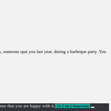
s, someone spat you last year, during a barbeque party. You
ume that you are happy with it.
Ok
No
Read more